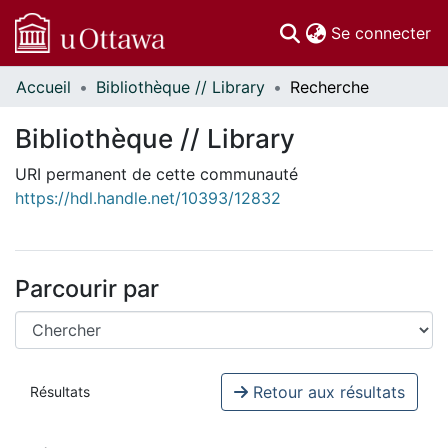
(c
Se connecter
Accueil
Bibliothèque // Library
Recherche
Communautés
et collections
Bibliothèque // Library
Parcourir
Statistiques
URI permanent de cette communauté
https://hdl.handle.net/10393/12832
À propos
Parcourir par
Retour aux résultats
Résultats