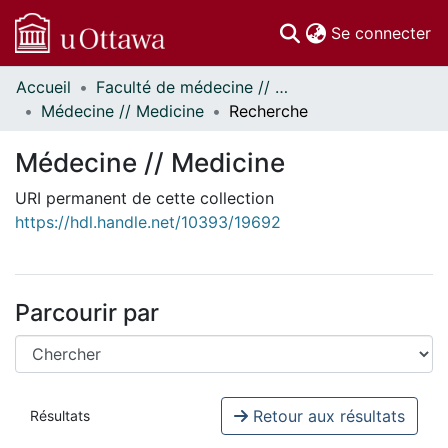
(c
Se connecter
Accueil
Faculté de médecine // Faculty of Medicine
Communautés
Médecine // Medicine
Recherche
et collections
Parcourir
Médecine // Medicine
Statistiques
URI permanent de cette collection
À propos
https://hdl.handle.net/10393/19692
Parcourir par
Retour aux résultats
Résultats