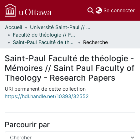
(c
Se connecter
Accueil
Université Saint-Paul // Saint Paul University
Communautés
Faculté de théologie // Faculty of Theology
et collections
Saint-Paul Faculté de théologie - Mémoires // Saint Paul Faculty of Theology - Research Papers
Recherche
Parcourir
Statistiques
Saint-Paul Faculté de théologie -
À propos
Mémoires // Saint Paul Faculty of
Theology - Research Papers
URI permanent de cette collection
https://hdl.handle.net/10393/32552
Parcourir par