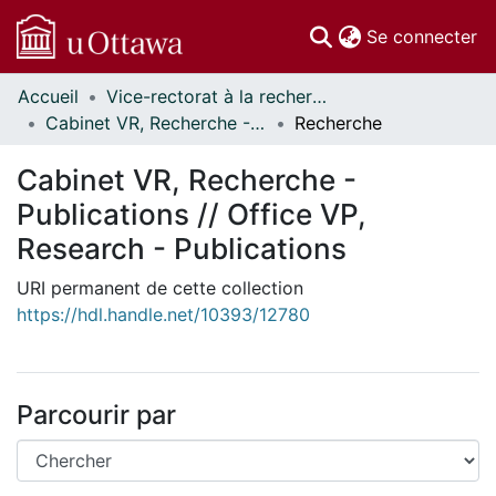
(c
Se connecter
Accueil
Vice-rectorat à la recherche // Office of the V-P, Research
Communautés
Cabinet VR, Recherche - Publications // Office VP, Research - Publications
Recherche
et collections
Parcourir
Cabinet VR, Recherche -
Statistiques
Publications // Office VP,
À propos
Research - Publications
URI permanent de cette collection
https://hdl.handle.net/10393/12780
Parcourir par