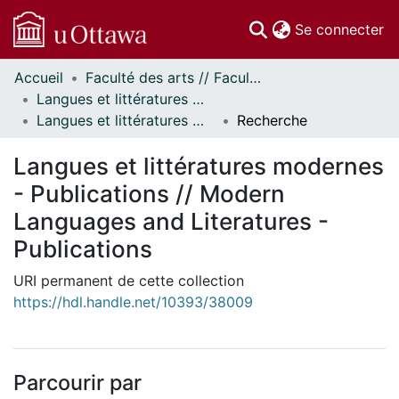
(c
Se connecter
Accueil
Faculté des arts // Faculty of Arts
Communautés
Langues et littératures modernes // Modern Languages and Literatures
et collections
Langues et littératures modernes - Publications // Modern Languages and Literatures - Publications
Recherche
Parcourir
Statistiques
Langues et littératures modernes
À propos
- Publications // Modern
Languages and Literatures -
Publications
URI permanent de cette collection
https://hdl.handle.net/10393/38009
Parcourir par