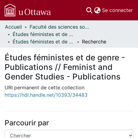
(c
Se connecter
Accueil
Faculté des sciences sociales // Faculty of Social Sciences
Communautés
Études féministes et de genre // Feminist and Gender Studies
et collections
Études féministes et de genre - Publications // Feminist and Gender Studies - Publications
Recherche
Parcourir
Statistiques
Études féministes et de genre -
À propos
Publications // Feminist and
Gender Studies - Publications
URI permanent de cette collection
https://hdl.handle.net/10393/34483
Parcourir par