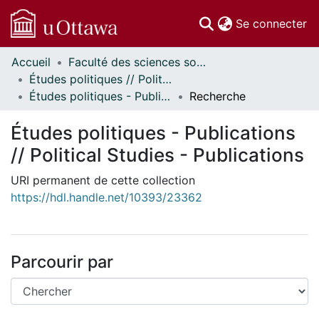
(c
Se connecter
Accueil
Faculté des sciences sociales // Faculty of Social Sciences
Communautés
Études politiques // Political Studies
et collections
Études politiques - Publications // Political Studies - Publications
Recherche
Parcourir
Statistiques
Études politiques - Publications
À propos
// Political Studies - Publications
URI permanent de cette collection
https://hdl.handle.net/10393/23362
Parcourir par