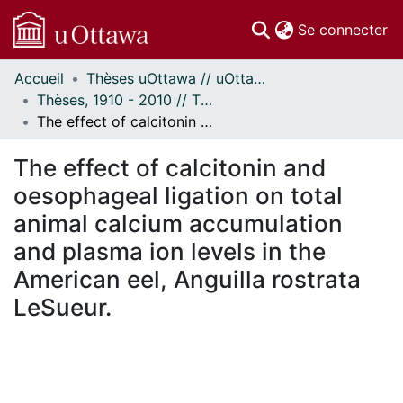
(c
Se connecter
Accueil
Thèses uOttawa // uOttawa Theses
Communautés
Thèses, 1910 - 2010 // Theses, 1910 - 2010
et collections
The effect of calcitonin and oesophageal ligation on total animal calcium accumulation and plasma ion levels in the American eel, Anguilla rostrata LeSueur.
Parcourir
Statistiques
The effect of calcitonin and
À propos
oesophageal ligation on total
animal calcium accumulation
and plasma ion levels in the
American eel, Anguilla rostrata
LeSueur.