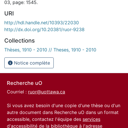
03, page: 1545.
URI
http://hdl.handle.net/10393/22030
http://dx.doi.org/10.20381/ruor-9238
Collections
Thèses, 1910 - 2010 // Theses, 1910 - 2010
Notice complète
Recherche uO
Courriel :
ruor@uottawa.ca
Si vous avez besoin d'une copie d'une thèse ou d'un
autre document dans Recherche uO dans un format
accessible, contactez l'équipe des
services
d'accessibilité de la bibliothèque
à l'adresse