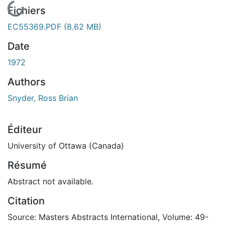
En cours de chargement...
Fichiers
EC55369.PDF
(8.62 MB)
Date
1972
Authors
Snyder, Ross Brian
Éditeur
University of Ottawa (Canada)
Résumé
Abstract not available.
Citation
Source: Masters Abstracts International, Volume: 49-