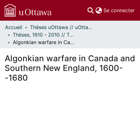
(c
Se connecter
Accueil
Thèses uOttawa // uOttawa Theses
Communautés
Thèses, 1910 - 2010 // Theses, 1910 - 2010
et collections
Algonkian warfare in Canada and Southern New England, 1600--1680
Parcourir
Statistiques
Algonkian warfare in Canada and
À propos
Southern New England, 1600-
-1680