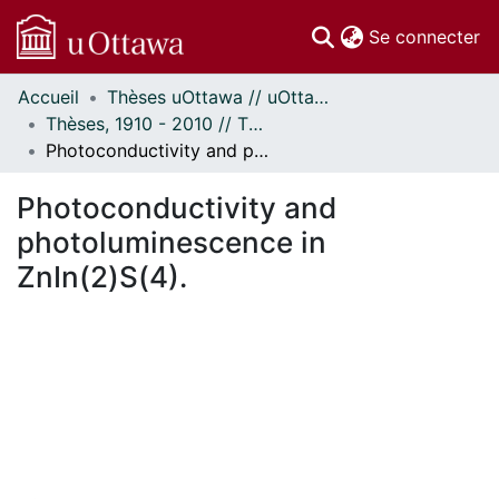
(c
Se connecter
Accueil
Thèses uOttawa // uOttawa Theses
Communautés
Thèses, 1910 - 2010 // Theses, 1910 - 2010
et collections
Photoconductivity and photoluminescence in ZnIn(2)S(4).
Parcourir
Statistiques
Photoconductivity and
À propos
photoluminescence in
ZnIn(2)S(4).