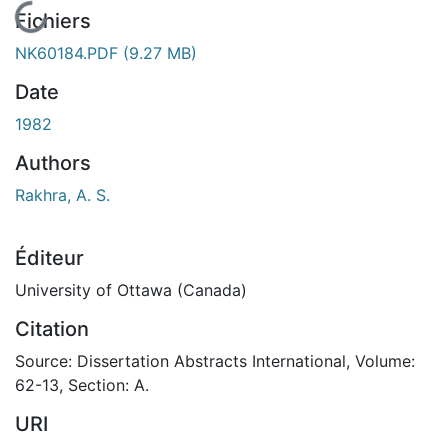
En cours de chargement...
Fichiers
NK60184.PDF
(9.27 MB)
Date
1982
Authors
Rakhra, A. S.
Éditeur
University of Ottawa (Canada)
Citation
Source: Dissertation Abstracts International, Volume:
62-13, Section: A.
URI