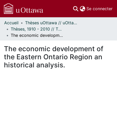
(c
Se connecter
Accueil
Thèses uOttawa // uOttawa Theses
Communautés
Thèses, 1910 - 2010 // Theses, 1910 - 2010
et collections
The economic development of the Eastern Ontario Region an historical analysis.
Parcourir
Statistiques
The economic development of
À propos
the Eastern Ontario Region an
historical analysis.