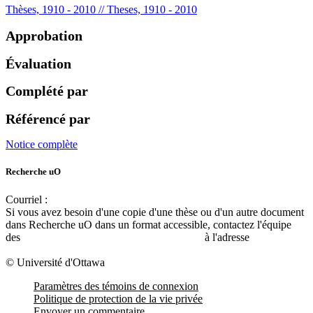
Thèses, 1910 - 2010 // Theses, 1910 - 2010
Approbation
Évaluation
Complété par
Référencé par
Notice complète
Recherche uO
Courriel :
ruor@uottawa.ca
Si vous avez besoin d'une copie d'une thèse ou d'un autre document
dans Recherche uO dans un format accessible, contactez l'équipe
des
services d'accessibilité de la bibliothèque
à l'adresse
libadapt@uottawa.ca
© Université d'Ottawa
Paramètres des témoins de connexion
Politique de protection de la vie privée
Envoyer un commentaire