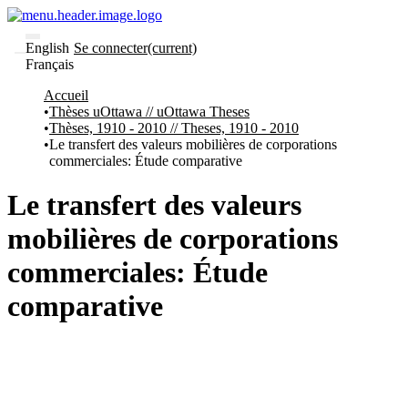
English
Se connecter
(current)
Français
Communautés
Accueil
et collections
Thèses uOttawa // uOttawa Theses
Parcourir
Thèses, 1910 - 2010 // Theses, 1910 - 2010
Statistiques
Le transfert des valeurs mobilières de corporations
commerciales: Étude comparative
À
À
propos
propos
de
Le transfert des valeurs
Recherche
uO
mobilières de corporations
Comment
soumettre
commerciales: Étude
votre
thèse
comparative
Comment
déposer
votre
recherche
Politiques
et