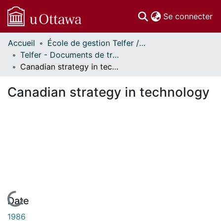
(c
Se connecter
Accueil
École de gestion Telfer // Telfer School of Management
Communautés
Telfer - Documents de travail // Telfer - Working Papers
et collections
Canadian strategy in technology
Parcourir
Statistiques
Canadian strategy in technology
À propos
En cours de chargement...
Date
1986