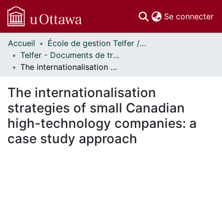
(c
Se connecter
Accueil
École de gestion Telfer // Telfer School of Management
Communautés
Telfer - Documents de travail // Telfer - Working Papers
et collections
The internationalisation strategies of small Canadian high-technology companies: a case study approach
Parcourir
Statistiques
The internationalisation
À propos
strategies of small Canadian
high-technology companies: a
case study approach