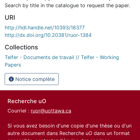
Search by title in the catalogue to request the paper.
URI
http://hdl.handle.net/10393/18377
http://dx.doi.org/10.20381/ruor-1384
Collections
Telfer - Documents de travail // Telfer - Working
Papers
Notice complète
Recherche uO
Courriel :
ruor@uottawa.ca
Si vous avez besoin d'une copie d'une thèse ou d'un
autre document dans Recherche uO dans un format