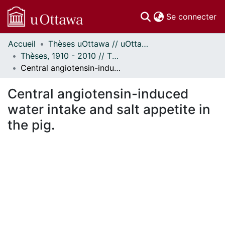
(c
Se connecter
Accueil
Thèses uOttawa // uOttawa Theses
Communautés
Thèses, 1910 - 2010 // Theses, 1910 - 2010
et collections
Central angiotensin-induced water intake and salt appetite in the pig.
Parcourir
Statistiques
Central angiotensin-induced
À propos
water intake and salt appetite in
the pig.