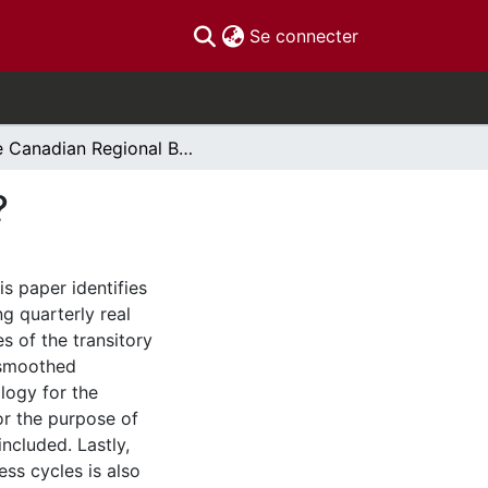
(current)
Se connecter
Are Canadian Regional Business Cycles All Alike?
?
s paper identifies
g quarterly real
s of the transitory
 smoothed
ology for the
or the purpose of
ncluded. Lastly,
ss cycles is also