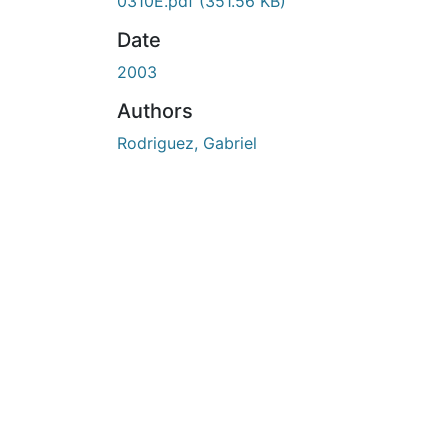
En cours de chargement...
0310E.pdf
(351.56 KB)
Date
2003
Authors
Rodriguez, Gabriel