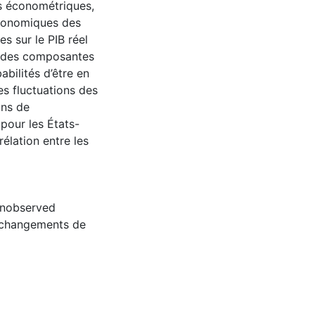
es économétriques,
 économiques des
es sur le PIB réel
és des composantes
abilités d’être en
es fluctuations des
ins de
 pour les États-
élation entre les
nobserved
changements de