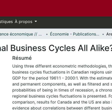
stiques
À propos
Science économique // Economics
Économie - Publications // Economics - Working Papers
l Business Cycles All Alike
Résumé
Using three different econometric methodologies, thi
business cycles fluctuations in Canadian regions usin
GDP for the period 1961:1 - 2000:1. With the estimate
and permanent components, as well as filtered and
probabilities of being in times of recession, a chron
regional business cycles fluctuations is presented. F
comparison, results for Canada and the US are also i
evidence about correlations between different busine