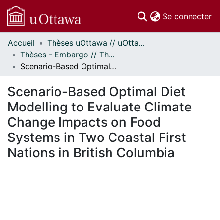
(c
Se connecter
Accueil
Thèses uOttawa // uOttawa Theses
Communautés
Thèses - Embargo // Theses - Embargo
et collections
Scenario-Based Optimal Diet Modelling to Evaluate Climate Change Impacts on Food Systems in Two Coastal First Nations in British Columbia
Parcourir
Statistiques
Scenario-Based Optimal Diet
À propos
Modelling to Evaluate Climate
Change Impacts on Food
Systems in Two Coastal First
Nations in British Columbia