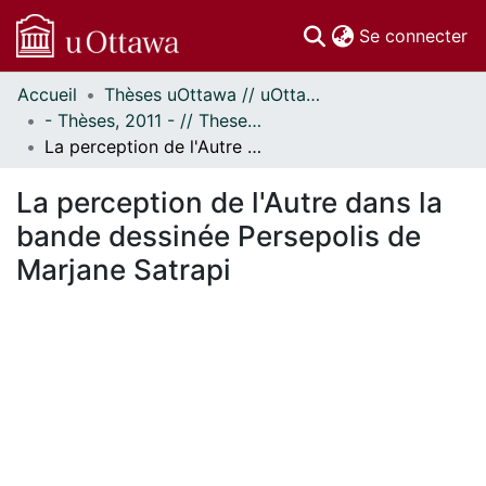
(c
Se connecter
Accueil
Thèses uOttawa // uOttawa Theses
Communautés
- Thèses, 2011 - // Theses, 2011 -
et collections
La perception de l'Autre dans la bande dessinée Persepolis de Marjane Satrapi
Parcourir
Statistiques
La perception de l'Autre dans la
À propos
bande dessinée Persepolis de
Marjane Satrapi