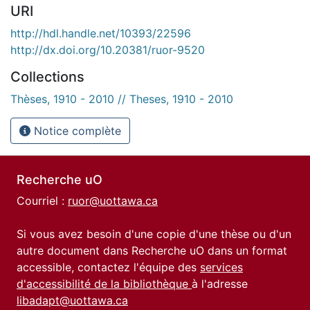
URI
http://hdl.handle.net/10393/22596
http://dx.doi.org/10.20381/ruor-9520
Collections
Thèses, 1910 - 2010 // Theses, 1910 - 2010
Notice complète
Recherche uO
Courriel :
ruor@uottawa.ca
Si vous avez besoin d'une copie d'une thèse ou d'un
autre document dans Recherche uO dans un format
accessible, contactez l'équipe des
services
d'accessibilité de la bibliothèque
à l'adresse
libadapt@uottawa.ca