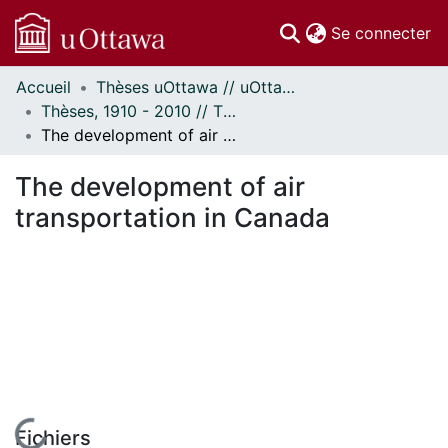
(c
Se connecter
Accueil
Thèses uOttawa // uOttawa Theses
Communautés
Thèses, 1910 - 2010 // Theses, 1910 - 2010
et collections
The development of air transportation in Canada
Parcourir
Statistiques
The development of air
À propos
transportation in Canada
Fichiers