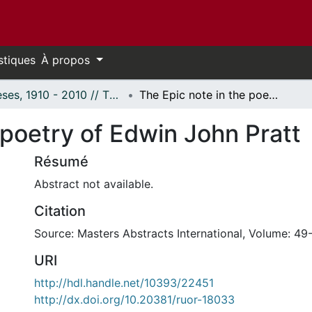
stiques
À propos
Thèses, 1910 - 2010 // Theses, 1910 - 2010
The Epic note in the poetry of Edwin John Pratt
 poetry of Edwin John Pratt
Résumé
Abstract not available.
Citation
Source: Masters Abstracts International, Volume: 49-
URI
http://hdl.handle.net/10393/22451
http://dx.doi.org/10.20381/ruor-18033