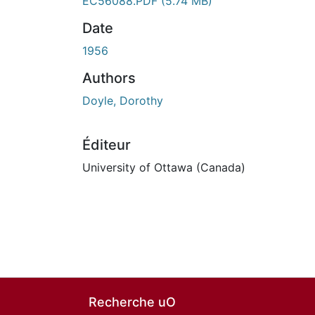
EC56088.PDF
(5.74 MB)
Date
1956
Authors
Doyle, Dorothy
Éditeur
University of Ottawa (Canada)
Recherche uO