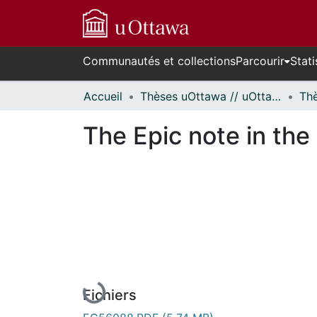
Communautés et collections
Parcourir
Stati
Accueil
Thèses uOttawa // uOttawa Theses
The Epic note in the
En cours de chargement...
Fichiers