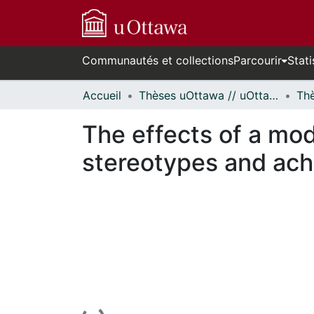
Communautés et collections
Parcourir
Stati
Accueil
Thèses uOttawa // uOttawa Theses
The effects of a mo
stereotypes and ac
En cours de chargement...