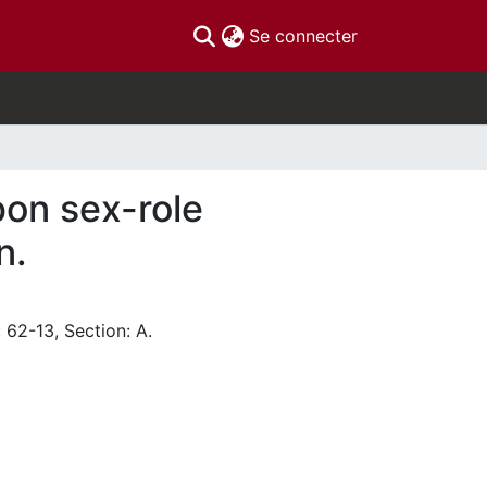
(current)
Se connecter
pon sex-role
n.
 62-13, Section: A.