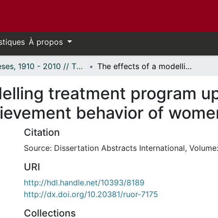
stiques
À propos
Thèses, 1910 - 2010 // Theses, 1910 - 2010
The effects of a modelling treatment program upon sex-role stereotypes and achievement behavior of women.
delling treatment program u
hievement behavior of wome
Citation
Source: Dissertation Abstracts International, Volume:
URI
http://hdl.handle.net/10393/8189
http://dx.doi.org/10.20381/ruor-7175
Collections