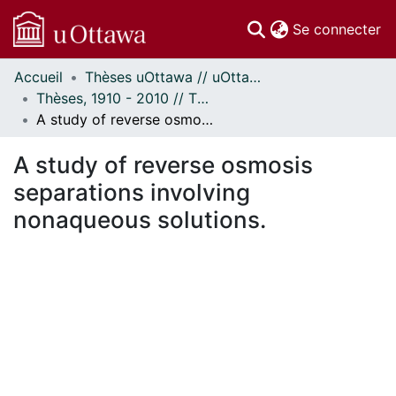
(c
Se connecter
Accueil
Thèses uOttawa // uOttawa Theses
Communautés
Thèses, 1910 - 2010 // Theses, 1910 - 2010
et collections
A study of reverse osmosis separations involving nonaqueous solutions.
Parcourir
Statistiques
A study of reverse osmosis
À propos
separations involving
nonaqueous solutions.