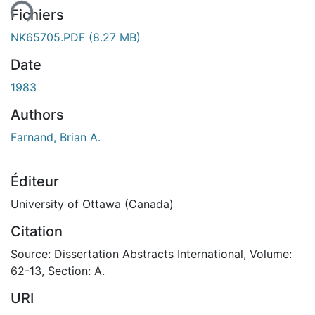
ement...
Fichiers
NK65705.PDF
(8.27 MB)
Date
1983
Authors
Farnand, Brian A.
Éditeur
University of Ottawa (Canada)
Citation
Source: Dissertation Abstracts International, Volume:
62-13, Section: A.
URI