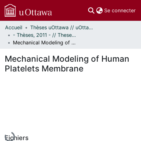
(c
Se connecter
Accueil
Thèses uOttawa // uOttawa Theses
Communautés
- Thèses, 2011 - // Theses, 2011 -
et collections
Mechanical Modeling of Human Platelets Membrane
Parcourir
Statistiques
Mechanical Modeling of Human
À propos
Platelets Membrane
En cours de chargement...
Fichiers