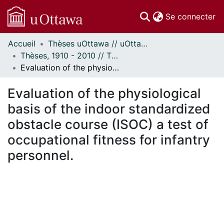
(c
Se connecter
Accueil
Thèses uOttawa // uOttawa Theses
Communautés
Thèses, 1910 - 2010 // Theses, 1910 - 2010
et collections
Evaluation of the physiological basis of the indoor standardized obstacle course (ISOC) a test of occupational fitness for infantry personnel.
Parcourir
Statistiques
Evaluation of the physiological
À propos
basis of the indoor standardized
obstacle course (ISOC) a test of
occupational fitness for infantry
personnel.