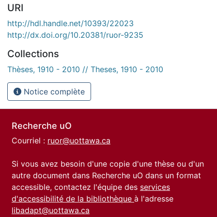
URI
http://hdl.handle.net/10393/22023
http://dx.doi.org/10.20381/ruor-9235
Collections
Thèses, 1910 - 2010 // Theses, 1910 - 2010
Notice complète
Recherche uO
Courriel :
ruor@uottawa.ca
Si vous avez besoin d'une copie d'une thèse ou d'un
autre document dans Recherche uO dans un format
accessible, contactez l'équipe des
services
d'accessibilité de la bibliothèque
à l'adresse
libadapt@uottawa.ca