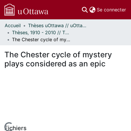
(c
Se connecter
Accueil
Thèses uOttawa // uOttawa Theses
Communautés
Thèses, 1910 - 2010 // Theses, 1910 - 2010
et collections
The Chester cycle of mystery plays considered as an epic
Parcourir
Statistiques
The Chester cycle of mystery
À propos
plays considered as an epic
Fichiers