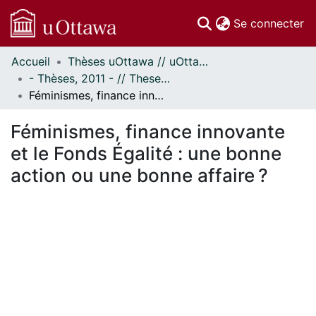
(c
Se connecter
Accueil
Thèses uOttawa // uOttawa Theses
Communautés
- Thèses, 2011 - // Theses, 2011 -
et collections
Féminismes, finance innovante et le Fonds Égalité : une bonne action ou une bonne affaire ?
Parcourir
Statistiques
Féminismes, finance innovante
À propos
et le Fonds Égalité : une bonne
action ou une bonne affaire ?