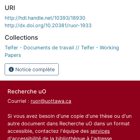
URI
http://hdl.handle.net/10393/18930
http://dx.doi.org/10.20381/ruor-1933
Collections
Telfer - Documents de travail // Telfer - Working
Papers
Notice complète
Recherche uO
Courriel :
ruor@uottawa.ca
Si vous avez besoin d'une copie d'une thèse ou d'un
autre document dans Recherche uO dans un format
accessible, contactez l'équipe des
services
d'accessibilité de la bibliothèque
à l'adresse