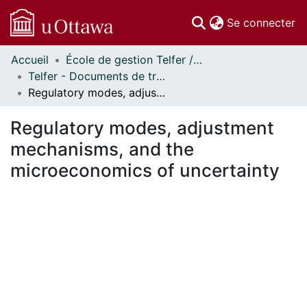
(c
Se connecter
Accueil
École de gestion Telfer // Telfer School of Management
Communautés
Telfer - Documents de travail // Telfer - Working Papers
et collections
Regulatory modes, adjustment mechanisms, and the microeconomics of uncertainty
Parcourir
Statistiques
Regulatory modes, adjustment
À propos
mechanisms, and the
microeconomics of uncertainty