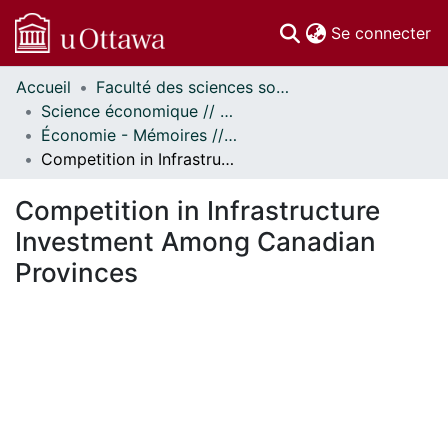
(c
Se connecter
Accueil
Faculté des sciences sociales // Faculty of Social Sciences
Communautés
Science économique // Economics
et collections
Économie - Mémoires // Economics - Research Papers
Parcourir
Competition in Infrastructure Investment Among Canadian Provinces
Statistiques
À propos
Competition in Infrastructure
Investment Among Canadian
Provinces