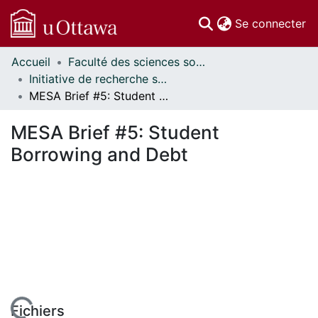
(c
Se connecter
Accueil
Faculté des sciences sociales // Faculty of Social Sciences
Communautés
Initiative de recherche sur les politiques d'éducation // Education Policy Research Initiative
et collections
MESA Brief #5: Student Borrowing and Debt
Parcourir
Statistiques
MESA Brief #5: Student
À propos
Borrowing and Debt
Fichiers