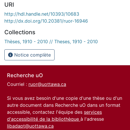
URI
http://hdl.handle.net/10393/10683
http://dx.doi.org/10.20381/ruor-16946
Collections
Thèses, 1910 - 2010 // Theses, 1910 - 2010
Notice complète
Recherche uO
Courriel :
ruor@uottawa.ca
Si vous avez besoin d'une copie d'une thèse ou d'un
autre document dans Recherche uO dans un format
accessible, contactez l'équipe des
services
d'accessibilité de la bibliothèque
à l'adresse
libadapt@uottawa.ca