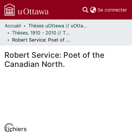
(c
Se connecter
Accueil
Thèses uOttawa // uOttawa Theses
Communautés
Thèses, 1910 - 2010 // Theses, 1910 - 2010
et collections
Robert Service: Poet of the Canadian North.
Parcourir
Statistiques
Robert Service: Poet of the
À propos
Canadian North.
Fichiers