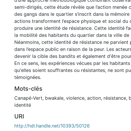
d’une approche méthodologique combinant observati
semi-dirigés, cette étude révèle que l’action menée c
des gangs dans le quartier s’inscrit dans la mémoir
actions transforment l’espace physique et social du 
produire une identité de résistance. Cette identité f
la mobilité des habitants du quartier dans la ville de
Néanmoins, cette identité de résistance ne parvient p
dans l’espace public en raison de la peur. Les acteur
devenir la cible des bandits et également d'être pours
En ce sens, les expériences vécues par les habitants 
qu'elles soient souffrantes ou résistantes, ne sont 
témoignées.
Mots-clés
Canapé-Vert
,
bwakale
,
violence
,
action
,
résistance
,
identité
URI
http://hdl.handle.net/10393/50126