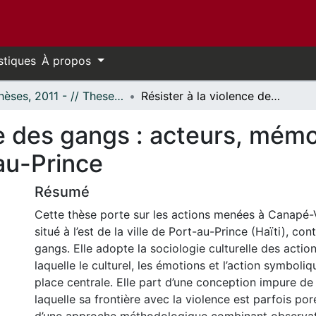
stiques
À propos
- Thèses, 2011 - // Theses, 2011 -
Résister à la violence des gangs : acteurs, mémoire et identité dans un quartier de Port-au-Prince
ce des gangs : acteurs, mémo
au-Prince
Résumé
Cette thèse porte sur les actions menées à Canapé-V
situé à l’est de la ville de Port-au-Prince (Haïti), con
gangs. Elle adopte la sociologie culturelle des action
laquelle le culturel, les émotions et l’action symbol
place centrale. Elle part d’une conception impure de 
laquelle sa frontière avec la violence est parfois por