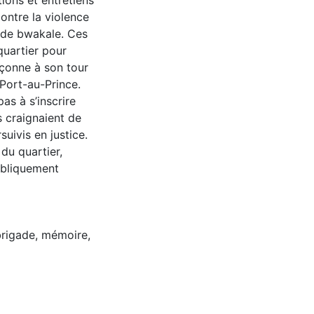
ons et entretiens
ontre la violence
e de bwakale. Ces
quartier pour
açonne à son tour
 Port-au-Prince.
as à s’inscrire
s craignaient de
uivis en justice.
du quartier,
publiquement
brigade
,
mémoire
,