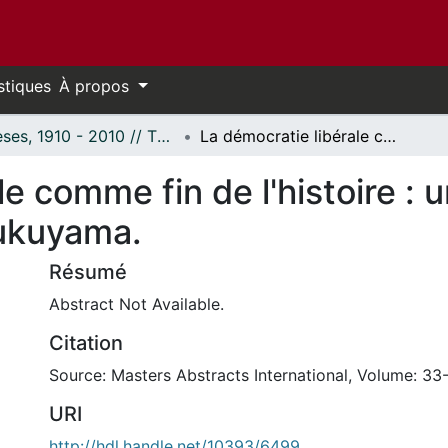
stiques
À propos
Thèses, 1910 - 2010 // Theses, 1910 - 2010
La démocratie libérale comme fin de l'histoire : une analyse de la théorie de Francis Fukuyama.
e comme fin de l'histoire : 
Fukuyama.
Résumé
Abstract Not Available.
Citation
Source: Masters Abstracts International, Volume: 33
URI
http://hdl.handle.net/10393/6499