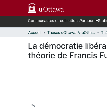
Communautés et collections
Parcourir
Stati
Accueil
Thèses uOttawa // uOttawa Theses
La démocratie libéral
théorie de Francis 
En cours de chargement...