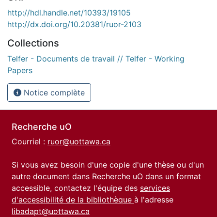
http://hdl.handle.net/10393/19105
http://dx.doi.org/10.20381/ruor-2103
Collections
Telfer - Documents de travail // Telfer - Working
Papers
Notice complète
Recherche uO
Courriel :
ruor@uottawa.ca
Si vous avez besoin d'une copie d'une thèse ou d'un
autre document dans Recherche uO dans un format
accessible, contactez l'équipe des
services
d'accessibilité de la bibliothèque
à l'adresse
libadapt@uottawa.ca