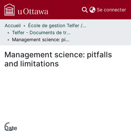
(c
Se connecter
Accueil
École de gestion Telfer // Telfer School of Management
Communautés
Telfer - Documents de travail // Telfer - Working Papers
et collections
Management science: pitfalls and limitations
Parcourir
Statistiques
Management science: pitfalls
À propos
and limitations
En cours de chargement...
Date