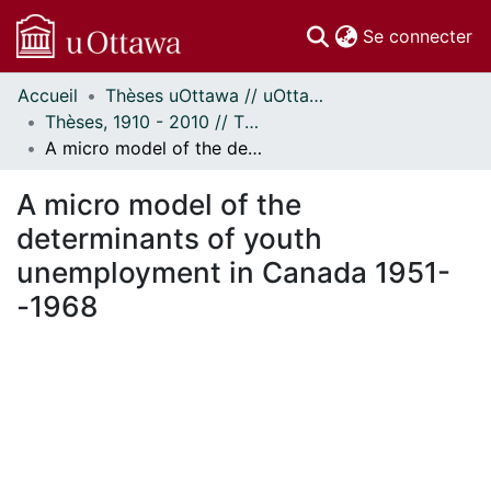
(c
Se connecter
Accueil
Thèses uOttawa // uOttawa Theses
Communautés
Thèses, 1910 - 2010 // Theses, 1910 - 2010
et collections
A micro model of the determinants of youth unemployment in Canada 1951--1968
Parcourir
Statistiques
A micro model of the
À propos
determinants of youth
unemployment in Canada 1951-
-1968