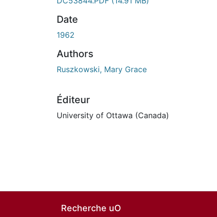
DC53844.PDF
(14.91 MB)
Date
1962
Authors
Ruszkowski, Mary Grace
Éditeur
University of Ottawa (Canada)
Recherche uO