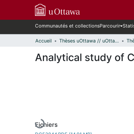
Communautés et collections
Parcourir
Stati
Accueil
Thèses uOttawa // uOttawa Theses
Analytical study of 
En cours de chargement...
Fichiers