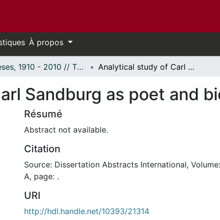
stiques
À propos
Thèses, 1910 - 2010 // Theses, 1910 - 2010
Analytical study of Carl Sandburg as poet and biographer
Carl Sandburg as poet and b
Résumé
Abstract not available.
Citation
Source: Dissertation Abstracts International, Volume
A, page: .
URI
http://hdl.handle.net/10393/21314