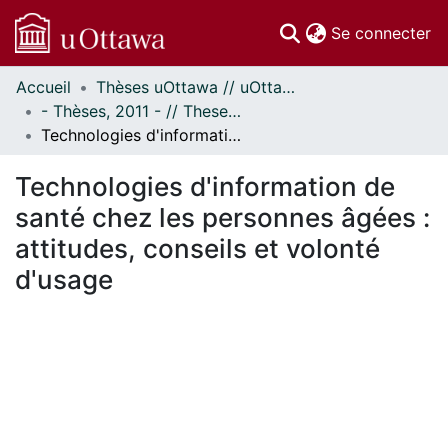
(c
Se connecter
Accueil
Thèses uOttawa // uOttawa Theses
Communautés
- Thèses, 2011 - // Theses, 2011 -
et collections
Technologies d'information de santé chez les personnes âgées : attitudes, conseils et volonté d'usage
Parcourir
Statistiques
Technologies d'information de
À propos
santé chez les personnes âgées :
attitudes, conseils et volonté
d'usage