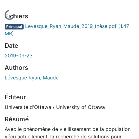
En cours de chargement...
Fichiers
Levesque_Ryan_Maude_2019_thèse.pdf
(1.47
Principal
MB)
Date
2019-09-23
Authors
Lévesque Ryan, Maude
Éditeur
Université d'Ottawa / University of Ottawa
Résumé
Avec le phénomène de vieillissement de la population
vécu actuellement, la recherche de solutions pour