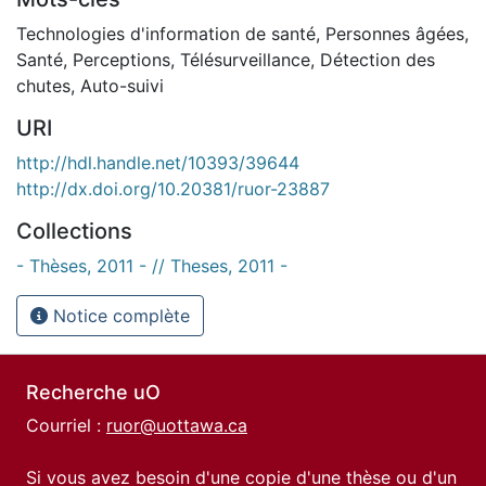
Technologies d'information de santé
,
Personnes âgées
,
Santé
,
Perceptions
,
Télésurveillance
,
Détection des
chutes
,
Auto-suivi
URI
http://hdl.handle.net/10393/39644
http://dx.doi.org/10.20381/ruor-23887
Collections
- Thèses, 2011 - // Theses, 2011 -
Notice complète
Recherche uO
Courriel :
ruor@uottawa.ca
Si vous avez besoin d'une copie d'une thèse ou d'un