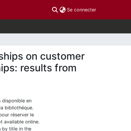
(current)
Se connecter
onships on customer
ips: results from
s disponible en
la bibliothéque.
pour réserver le
t available online.
by title in the