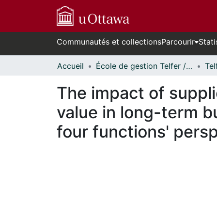
Communautés et collections
Parcourir
Stati
Accueil
École de gestion Telfer // Telfer School of Management
The impact of suppli
value in long-term b
four functions' pers
En cours de chargement...