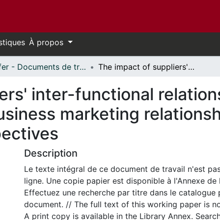
stiques
À propos
Telfer - Documents de travail // Telfer - Working Papers
The impact of suppliers' inter-functional relationships on customer value in long-term business marketing relationships: results from four functions' perspectives
ers' inter-functional relati
usiness marketing relationsh
pectives
Description
Le texte intégral de ce document de travail n'est pa
ligne. Une copie papier est disponible à l'Annexe de 
Effectuez une recherche par titre dans le catalogue 
document. // The full text of this working paper is no
A print copy is available in the Library Annex. Search 