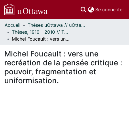
(c
Se connecter
Accueil
Thèses uOttawa // uOttawa Theses
Communautés
Thèses, 1910 - 2010 // Theses, 1910 - 2010
et collections
Michel Foucault : vers une recréation de la pensée critique : pouvoir, fragmentation et uniformisation.
Parcourir
Statistiques
Michel Foucault : vers une
À propos
recréation de la pensée critique :
pouvoir, fragmentation et
uniformisation.