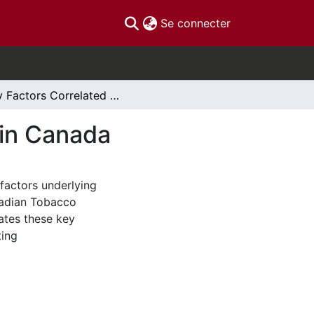
(current)
Se connecter
Key Factors Correlated with Smoking Cessation in Canada
 in Canada
 factors underlying
nadian Tobacco
ates these key
ting