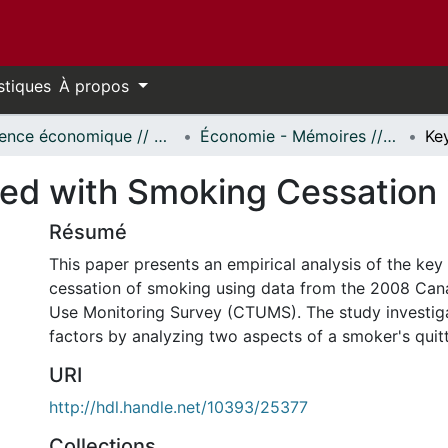
stiques
À propos
Science économique // Economics
Économie - Mémoires // Economics - Research Papers
ted with Smoking Cessation
Résumé
This paper presents an empirical analysis of the key
cessation of smoking using data from the 2008 Ca
Use Monitoring Survey (CTUMS). The study investig
factors by analyzing two aspects of a smoker's quit
URI
http://hdl.handle.net/10393/25377
Collections