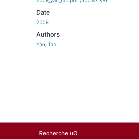
2009_yan_tao.pdf
(500.87 KB)
Date
2009
Authors
Yan, Tao
Recherche uO