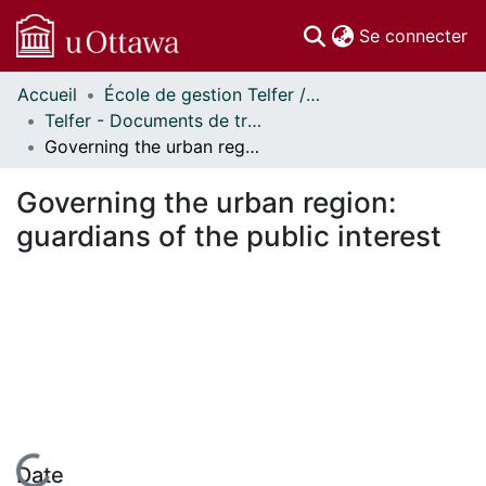
(c
Se connecter
Accueil
École de gestion Telfer // Telfer School of Management
Communautés
Telfer - Documents de travail // Telfer - Working Papers
et collections
Governing the urban region: guardians of the public interest
Parcourir
Statistiques
Governing the urban region:
À propos
guardians of the public interest
Date