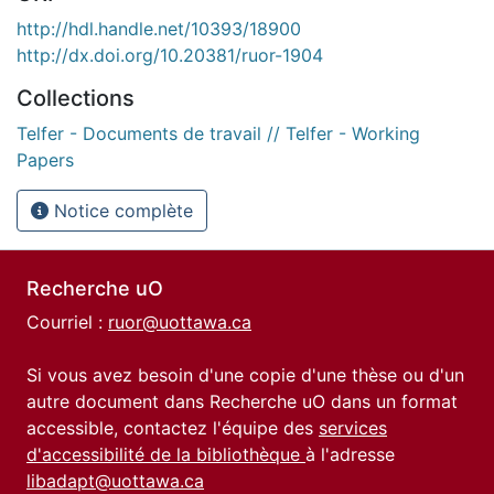
http://hdl.handle.net/10393/18900
http://dx.doi.org/10.20381/ruor-1904
Collections
Telfer - Documents de travail // Telfer - Working
Papers
Notice complète
Recherche uO
Courriel :
ruor@uottawa.ca
Si vous avez besoin d'une copie d'une thèse ou d'un
autre document dans Recherche uO dans un format
accessible, contactez l'équipe des
services
d'accessibilité de la bibliothèque
à l'adresse
libadapt@uottawa.ca