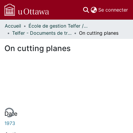
(c
Se connecter
Accueil
École de gestion Telfer // Telfer School of Management
Communautés
Telfer - Documents de travail // Telfer - Working Papers
On cutting planes
et collections
Parcourir
On cutting planes
Statistiques
À propos
ment...
Date
1973