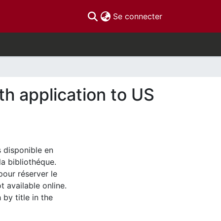
(current)
Se connecter
th application to US
s disponible en
la bibliothéque.
pour réserver le
t available online.
by title in the