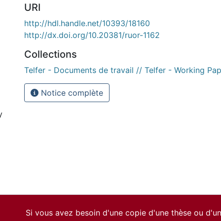
URI
http://hdl.handle.net/10393/18160
http://dx.doi.org/10.20381/ruor-1162
Collections
Telfer - Documents de travail // Telfer - Working Pa
Notice complète
y
Si vous avez besoin d'une copie d'une thèse ou d'