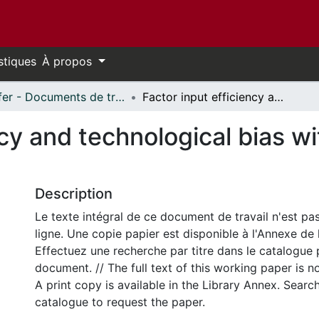
stiques
À propos
Telfer - Documents de travail // Telfer - Working Papers
Factor input efficiency and technological bias with application to US agriculture
ncy and technological bias wi
Description
Le texte intégral de ce document de travail n'est pa
ligne. Une copie papier est disponible à l'Annexe de 
Effectuez une recherche par titre dans le catalogue 
document. // The full text of this working paper is no
A print copy is available in the Library Annex. Search 
catalogue to request the paper.