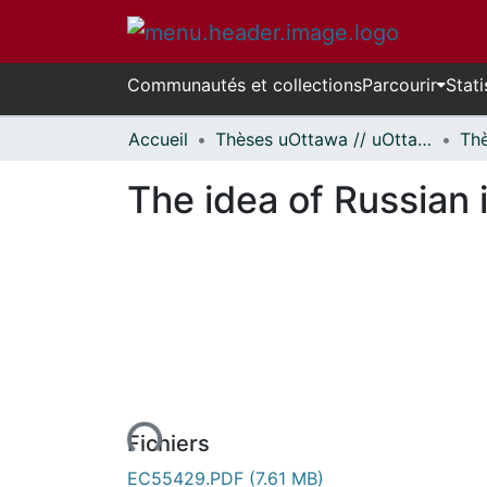
Communautés et collections
Parcourir
Stati
Accueil
Thèses uOttawa // uOttawa Theses
The idea of Russian 
rs de chargement...
Fichiers
EC55429.PDF
(7.61 MB)