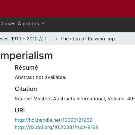
stiques
À propos
Thèses, 1910 - 2010 // Theses, 1910 - 2010
The idea of Russian imperialism
imperialism
Résumé
Abstract not available.
Citation
Source: Masters Abstracts International, Volume: 49-
URI
http://hdl.handle.net/10393/21959
http://dx.doi.org/10.20381/ruor-9198