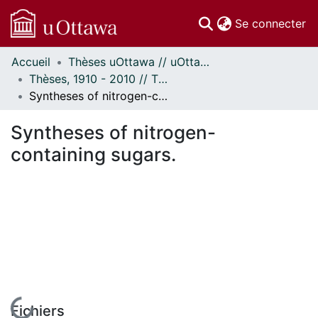
(c
Se connecter
Accueil
Thèses uOttawa // uOttawa Theses
Communautés
Thèses, 1910 - 2010 // Theses, 1910 - 2010
et collections
Syntheses of nitrogen-containing sugars.
Parcourir
Statistiques
Syntheses of nitrogen-
À propos
containing sugars.
En cours de chargement...
Fichiers