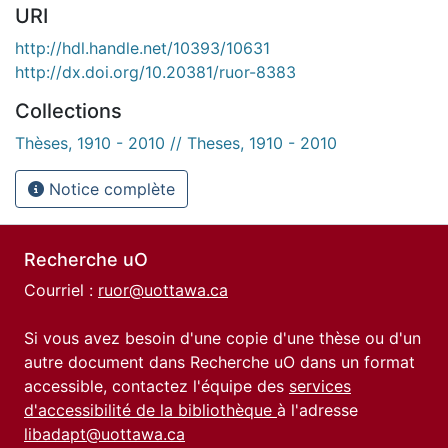
URI
http://hdl.handle.net/10393/10631
http://dx.doi.org/10.20381/ruor-8383
Collections
Thèses, 1910 - 2010 // Theses, 1910 - 2010
Notice complète
Recherche uO
Courriel :
ruor@uottawa.ca
Si vous avez besoin d'une copie d'une thèse ou d'un
autre document dans Recherche uO dans un format
accessible, contactez l'équipe des
services
d'accessibilité de la bibliothèque
à l'adresse
libadapt@uottawa.ca