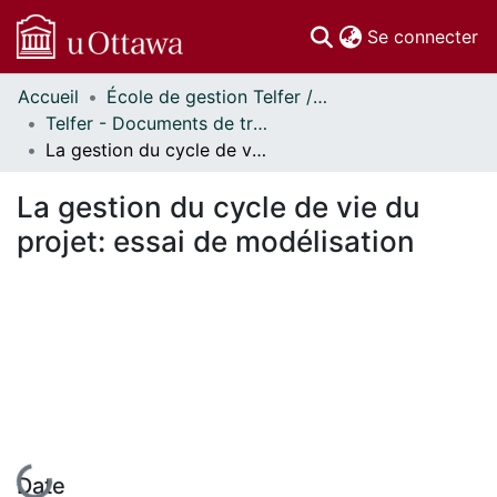
(c
Se connecter
Accueil
École de gestion Telfer // Telfer School of Management
Communautés
Telfer - Documents de travail // Telfer - Working Papers
et collections
La gestion du cycle de vie du projet: essai de modélisation
Parcourir
Statistiques
La gestion du cycle de vie du
À propos
projet: essai de modélisation
En cours de chargement...
Date