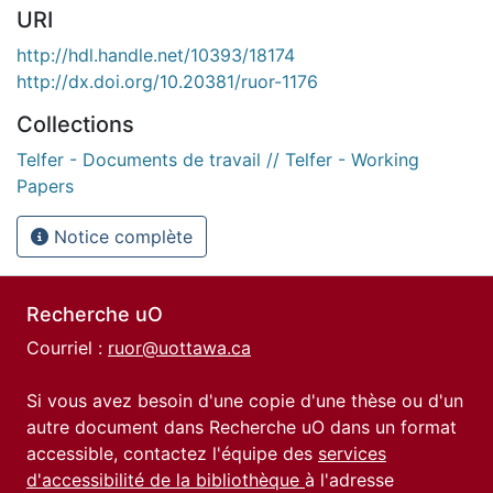
URI
http://hdl.handle.net/10393/18174
http://dx.doi.org/10.20381/ruor-1176
Collections
Telfer - Documents de travail // Telfer - Working
Papers
Notice complète
Recherche uO
Courriel :
ruor@uottawa.ca
Si vous avez besoin d'une copie d'une thèse ou d'un
autre document dans Recherche uO dans un format
accessible, contactez l'équipe des
services
d'accessibilité de la bibliothèque
à l'adresse