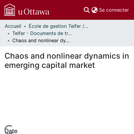
(c
Se connecter
Accueil
École de gestion Telfer // Telfer School of Management
Communautés
Telfer - Documents de travail // Telfer - Working Papers
et collections
Chaos and nonlinear dynamics in emerging capital market
Parcourir
Statistiques
Chaos and nonlinear dynamics in
À propos
emerging capital market
Date