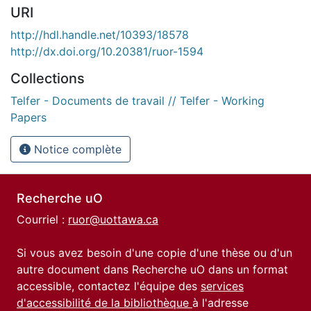
URI
http://hdl.handle.net/10393/18578
http://dx.doi.org/10.20381/ruor-1594
Collections
Telfer - Documents de travail // Telfer - Working
Papers
Notice complète
Recherche uO
Courriel :
ruor@uottawa.ca
Si vous avez besoin d'une copie d'une thèse ou d'un
autre document dans Recherche uO dans un format
accessible, contactez l'équipe des
services
d'accessibilité de la bibliothèque
à l'adresse