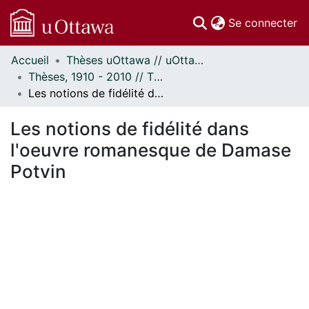
(c
Se connecter
Accueil
Thèses uOttawa // uOttawa Theses
Communautés
Thèses, 1910 - 2010 // Theses, 1910 - 2010
et collections
Les notions de fidélité dans l'oeuvre romanesque de Damase Potvin
Parcourir
Statistiques
Les notions de fidélité dans
À propos
l'oeuvre romanesque de Damase
Potvin