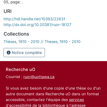
05, page: .
URI
http://hdl.handle.net/10393/22631
http://dx.doi.org/10.20381/ruor-18127
Collections
Thèses, 1910 - 2010 // Theses, 1910 - 2010
Notice complète
Recherche uO
Courriel :
ruor@uottawa.ca
Si vous avez besoin d'une copie d'une thèse ou d'un
autre document dans Recherche uO dans un format
accessible, contactez l'équipe des
services
d'accessibilité de la bibliothèque
à l'adresse