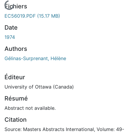
En cours de chargement...
Fichiers
EC56019.PDF
(15.17 MB)
Date
1974
Authors
Gélinas-Surprenant, Hélène
Éditeur
University of Ottawa (Canada)
Résumé
Abstract not available.
Citation
Source: Masters Abstracts International, Volume: 49-