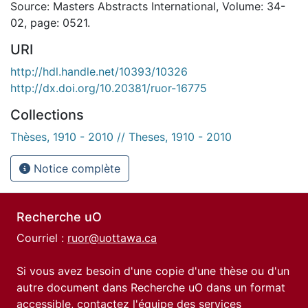
Source: Masters Abstracts International, Volume: 34-
02, page: 0521.
URI
http://hdl.handle.net/10393/10326
http://dx.doi.org/10.20381/ruor-16775
Collections
Thèses, 1910 - 2010 // Theses, 1910 - 2010
Notice complète
Recherche uO
Courriel :
ruor@uottawa.ca
Si vous avez besoin d'une copie d'une thèse ou d'un
autre document dans Recherche uO dans un format
accessible, contactez l'équipe des
services