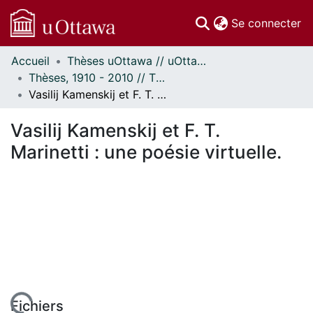
(c
Se connecter
Accueil
Thèses uOttawa // uOttawa Theses
Communautés
Thèses, 1910 - 2010 // Theses, 1910 - 2010
et collections
Vasilij Kamenskij et F. T. Marinetti : une poésie virtuelle.
Parcourir
Statistiques
Vasilij Kamenskij et F. T.
À propos
Marinetti : une poésie virtuelle.
Fichiers