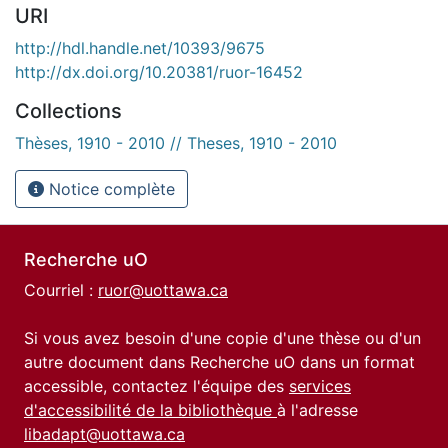
URI
http://hdl.handle.net/10393/9675
http://dx.doi.org/10.20381/ruor-16452
Collections
Thèses, 1910 - 2010 // Theses, 1910 - 2010
Notice complète
Recherche uO
Courriel :
ruor@uottawa.ca
Si vous avez besoin d'une copie d'une thèse ou d'un
autre document dans Recherche uO dans un format
accessible, contactez l'équipe des
services
d'accessibilité de la bibliothèque
à l'adresse
libadapt@uottawa.ca