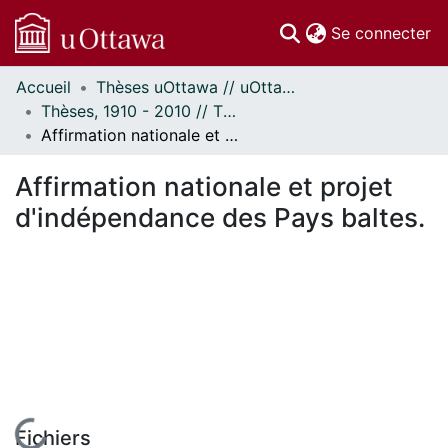
(c
Se connecter
Accueil
Thèses uOttawa // uOttawa Theses
Communautés
Thèses, 1910 - 2010 // Theses, 1910 - 2010
et collections
Affirmation nationale et projet d'indépendance des Pays baltes.
Parcourir
Statistiques
Affirmation nationale et projet
À propos
d'indépendance des Pays baltes.
Fichiers