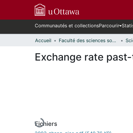
Communautés et collections
Parcourir
Stati
Accueil
Faculté des sciences sociales // Faculty of Social Sciences
Exchange rate past-
En cours de chargement...
Fichiers