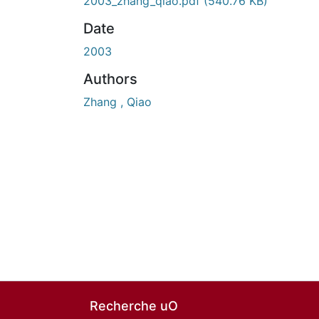
2003_zhang_qiao.pdf
(540.76 KB)
Date
2003
Authors
Zhang , Qiao
Recherche uO