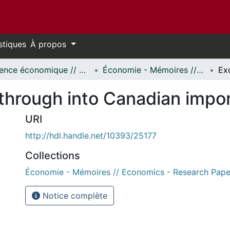
stiques
À propos
Science économique // Economics
Économie - Mémoires // Economics - Research Papers
through into Canadian impor
URI
http://hdl.handle.net/10393/25177
Collections
Économie - Mémoires // Economics - Research Pape
Notice complète