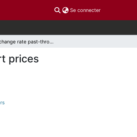
(current)
Se connecter
Exchange rate past-through into Canadian import prices
t prices
rs